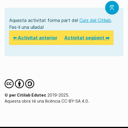
Aquesta activitat forma part del
Curs del Citilab
.
Fes-li una ullada!
⬅️ Activitat anterior
Activitat següent ➡️
©
per Citilab Edutec
2019-2025.
Aquesta obra té una llicència CC-BY-SA 4.0.