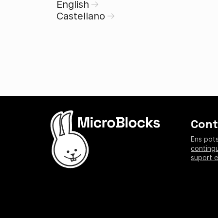
English
Castellano
Cont
Ens pots
conting
suport 