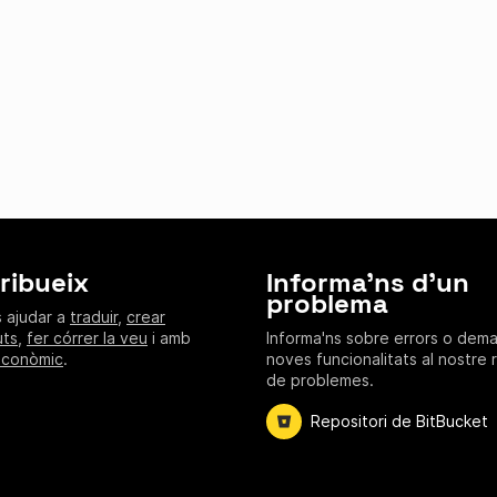
ribueix
Informa'ns d'un
problema
 ajudar a
traduir
,
crear
uts
,
fer córrer la veu
i amb
Informa'ns sobre errors o dem
econòmic
.
noves funcionalitats al nostre 
de problemes.
Repositori de BitBucket