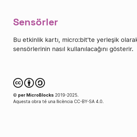
Sensörler
Bu etkinlik kartı, micro:bit'te yerleşik olar
sensörlerinin nasıl kullanılacağını gösterir.
©
per MicroBlocks
2019-2025.
Aquesta obra té una llicència CC-BY-SA 4.0.