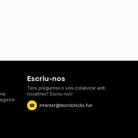
Escriu-nos
Tens preguntes o vols col·laborar amb
ana
nosaltres? Escriu-nos!
registre
interest@microblocks.fun