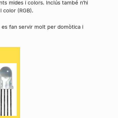
ts mides i colors. Inclús també n’hi
 color (RGB).
es fan servir molt per domòtica i