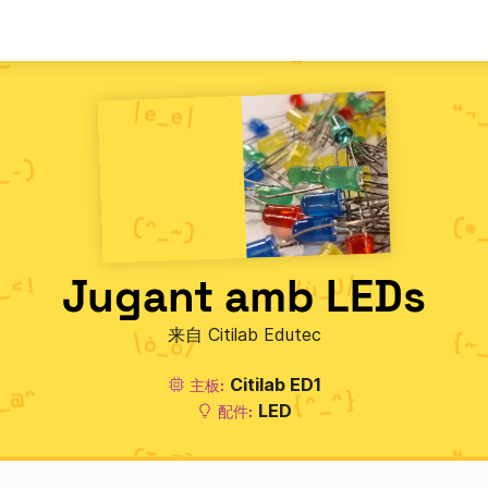
Jugant amb LEDs
来自 Citilab Edutec
Citilab ED1
主板:
LED
配件: