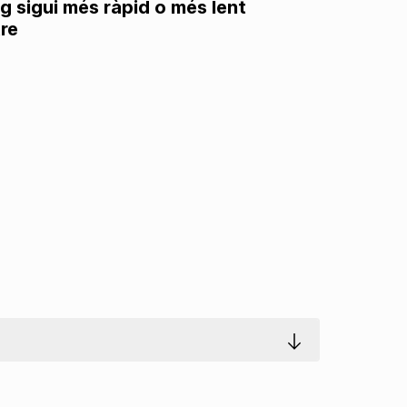
g sigui més ràpid o més lent
re