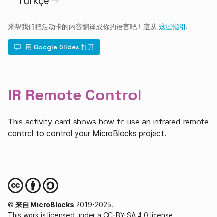
Türkçe
来帮我们把活动卡的内容翻译成你的语言吧！遵从
这些指引
.
用 Google Slides 打开
IR Remote Control
This activity card shows how to use an infrared remote
control to control your MicroBlocks project.
©
来自 MicroBlocks
2019-2025.
This work is licensed under a CC-BY-SA 4.0 license.