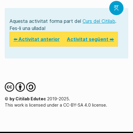
Aquesta activitat forma part del
Curs del Citilab
.
Fes-li una ullada!
⬅️ Activitat anterior
Activitat següent ➡️
©
by Citilab Edutec
2019-2025.
This work is licensed under a CC-BY-SA 4.0 license.