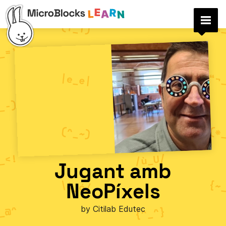
Jugant amb
NeoPíxels
by Citilab Edutec