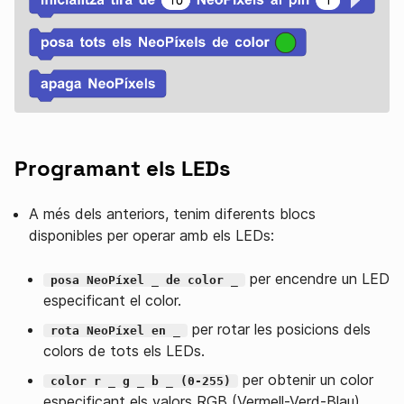
Programant els LEDs
A més dels anteriors, tenim diferents blocs
disponibles per operar amb els LEDs:
per encendre un LED
posa NeoPíxel _ de color _
especificant el color.
per rotar les posicions dels
rota NeoPíxel en _
colors de tots els LEDs.
per obtenir un color
color r _ g _ b _ (0-255)
especificant els valors RGB (Vermell-Verd-Blau).