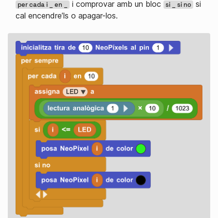
i comprovar amb un bloc
si
per cada i _ en _
si _ si no
cal encendre’ls o apagar-los.