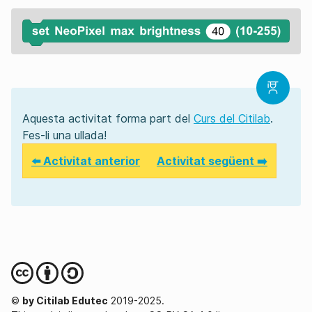
Aquesta activitat forma part del
Curs del Citilab
.
Fes-li una ullada!
⬅️ Activitat anterior
Activitat següent ➡️
©
by Citilab Edutec
2019-2025.