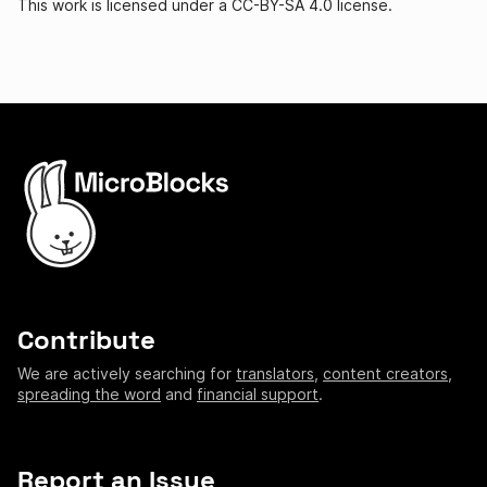
This work is licensed under a CC-BY-SA 4.0 license.
Contribute
We are actively searching for
translators
,
content creators
,
spreading the word
and
financial support
.
Report an Issue