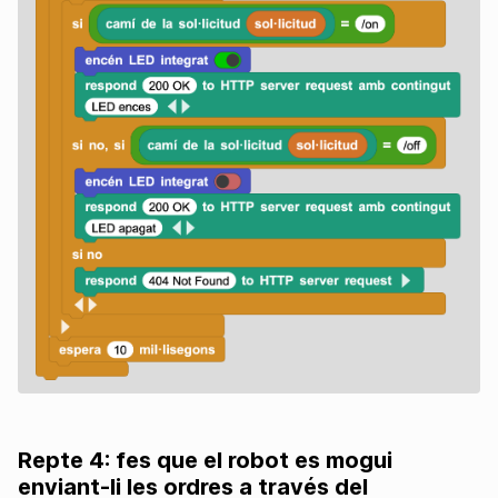
Repte 4: fes que el robot es mogui
enviant-li les ordres a través del