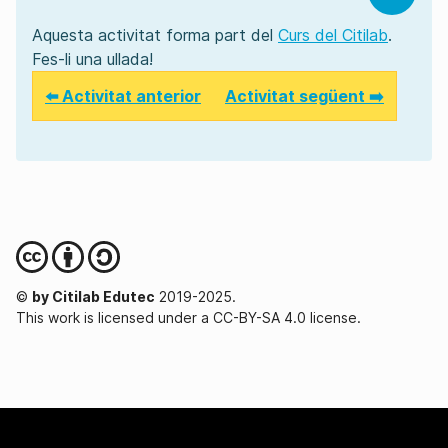
Aquesta activitat forma part del
Curs del Citilab
.
Fes-li una ullada!
⬅️ Activitat anterior
Activitat següent ➡️
©
by Citilab Edutec
2019-2025.
This work is licensed under a CC-BY-SA 4.0 license.