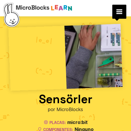
Sensörler
por MicroBlocks
micro:bit
PLACAS:
Ninguno
COMPONENTES: