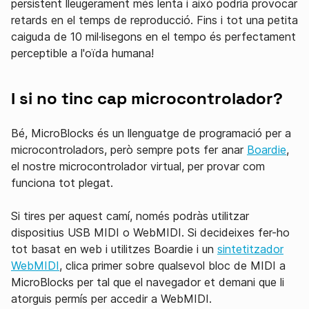
persistent lleugerament més lenta i això podria provocar
retards en el temps de reproducció. Fins i tot una petita
caiguda de 10 mil·lisegons en el tempo és perfectament
perceptible a l'oïda humana!
I si no tinc cap microcontrolador?
Bé, MicroBlocks és un llenguatge de programació per a
microcontroladors, però sempre pots fer anar
Boardie
,
el nostre microcontrolador virtual, per provar com
funciona tot plegat.
Si tires per aquest camí, només podràs utilitzar
dispositius USB MIDI o WebMIDI. Si decideixes fer-ho
tot basat en web i utilitzes Boardie i un
sintetitzador
WebMIDI
, clica primer sobre qualsevol bloc de MIDI a
MicroBlocks per tal que el navegador et demani que li
atorguis permís per accedir a WebMIDI.