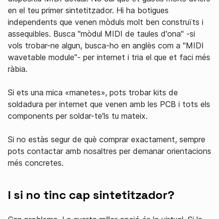
en el teu primer sintetitzador. Hi ha botigues
independents que venen mòduls molt ben construïts i
assequibles. Busca "mòdul MIDI de taules d'ona" -si
vols trobar-ne algun, busca-ho en anglès com a "MIDI
wavetable module"- per internet i tria el que et faci més
ràbia.
Si ets una mica «manetes», pots trobar kits de
soldadura per internet que venen amb les PCB i tots els
components per soldar-te'ls tu mateix.
Si no estàs segur de què comprar exactament, sempre
pots contactar amb nosaltres per demanar orientacions
més concretes.
I si no tinc cap sintetitzador?