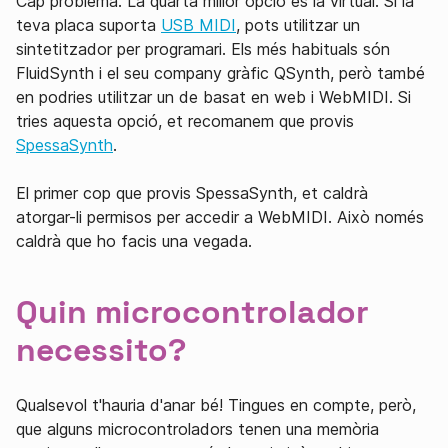
Cap problema. La quarta millor opció és la virtual. Si la
teva placa suporta
USB MIDI
, pots utilitzar un
sintetitzador per programari. Els més habituals són
FluidSynth i el seu company gràfic QSynth, però també
en podries utilitzar un de basat en web i WebMIDI. Si
tries aquesta opció, et recomanem que provis
SpessaSynth
.
El primer cop que provis SpessaSynth, et caldrà
atorgar-li permisos per accedir a WebMIDI. Això només
caldrà que ho facis una vegada.
Quin microcontrolador
necessito?
Qualsevol t'hauria d'anar bé! Tingues en compte, però,
que alguns microcontroladors tenen una memòria