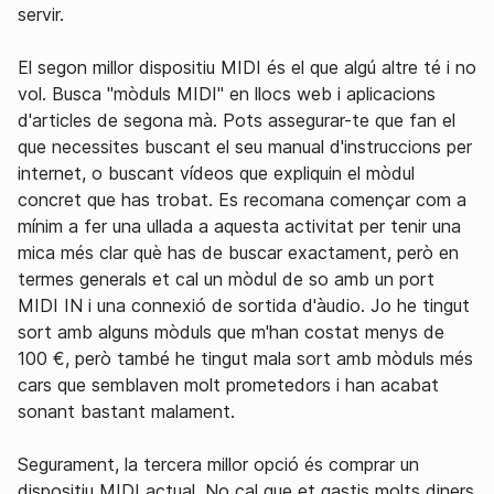
servir.
El segon millor dispositiu MIDI és el que algú altre té i no
vol. Busca "mòduls MIDI" en llocs web i aplicacions
d'articles de segona mà. Pots assegurar-te que fan el
que necessites buscant el seu manual d'instruccions per
internet, o buscant vídeos que expliquin el mòdul
concret que has trobat. Es recomana començar com a
mínim a fer una ullada a aquesta activitat per tenir una
mica més clar què has de buscar exactament, però en
termes generals et cal un mòdul de so amb un port
MIDI IN i una connexió de sortida d'àudio. Jo he tingut
sort amb alguns mòduls que m'han costat menys de
100 €, però també he tingut mala sort amb mòduls més
cars que semblaven molt prometedors i han acabat
sonant bastant malament.
Segurament, la tercera millor opció és comprar un
dispositiu MIDI actual. No cal que et gastis molts diners