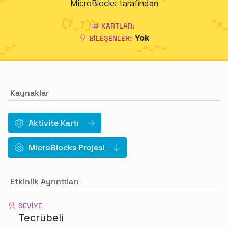
MicroBlocks tarafından
KARTLAR:
Yok
BILEŞENLER:
Kaynaklar
Aktivite Kartı
MicroBlocks Projesi
Etkinlik Ayrıntıları
SEVIYE
Tecrübeli