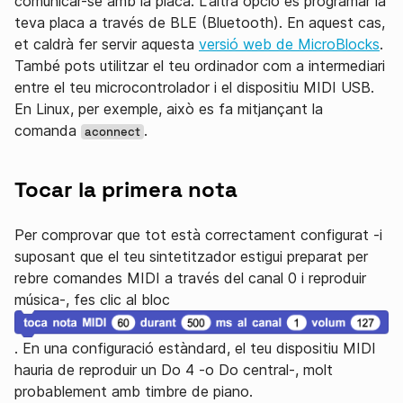
comunicar-se amb la placa. L'altra opció és programar la
teva placa a través de BLE (Bluetooth). En aquest cas,
et caldrà fer servir aquesta
versió web de MicroBlocks
.
També pots utilitzar el teu ordinador com a intermediari
entre el teu microcontrolador i el dispositiu MIDI USB.
En Linux, per exemple, això es fa mitjançant la
comanda
.
aconnect
Tocar la primera nota
Per comprovar que tot està correctament configurat -i
suposant que el teu sintetitzador estigui preparat per
rebre comandes MIDI a través del canal 0 i reproduir
música-, fes clic al bloc
. En una configuració estàndard, el teu dispositiu MIDI
hauria de reproduir un Do 4 -o Do central-, molt
probablement amb timbre de piano.