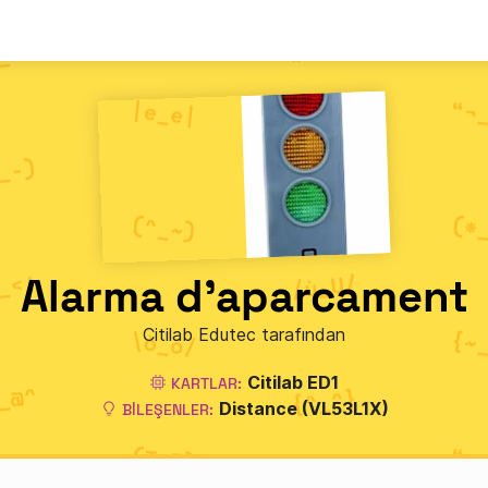
Alarma d'aparcament
Citilab Edutec tarafından
Citilab ED1
KARTLAR:
Distance (VL53L1X)
BILEŞENLER: