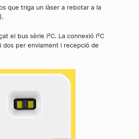
s que triga un làser a rebotar a la
).
çat el bus sèrie I²C. La connexió I²C
 i dos per enviament i recepció de