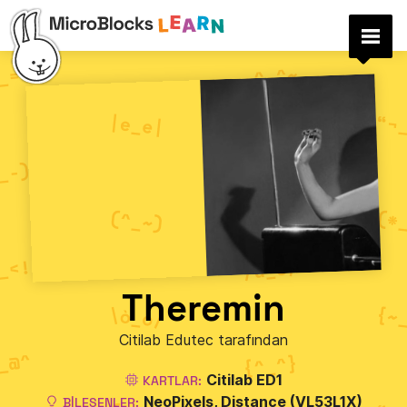
Theremin
Citilab Edutec tarafından
Citilab ED1
KARTLAR:
NeoPixels
Distance (VL53L1X)
BILEŞENLER: