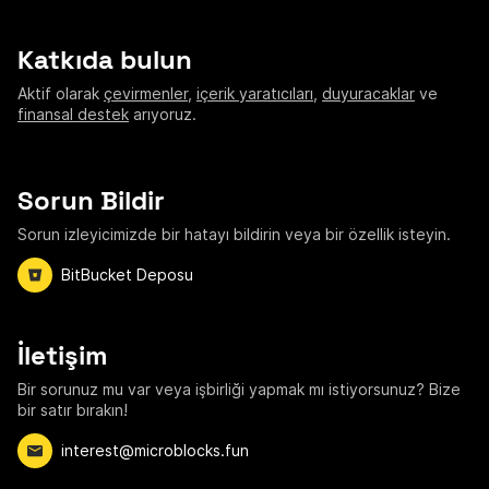
Katkıda bulun
Aktif olarak
çevirmenler
,
içerik yaratıcıları
,
duyuracaklar
ve
finansal destek
arıyoruz.
Sorun Bildir
Sorun izleyicimizde bir hatayı bildirin veya bir özellik isteyin.
BitBucket Deposu
İletişim
Bir sorunuz mu var veya işbirliği yapmak mı istiyorsunuz? Bize
bir satır bırakın!
interest@microblocks.fun