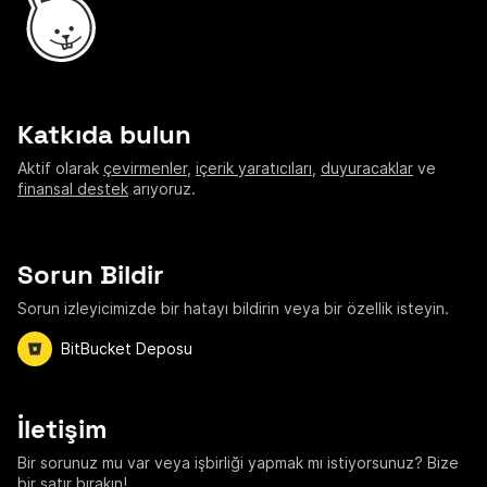
Katkıda bulun
Aktif olarak
çevirmenler
,
içerik yaratıcıları
,
duyuracaklar
ve
finansal destek
arıyoruz.
Sorun Bildir
Sorun izleyicimizde bir hatayı bildirin veya bir özellik isteyin.
BitBucket Deposu
İletişim
Bir sorunuz mu var veya işbirliği yapmak mı istiyorsunuz? Bize
bir satır bırakın!