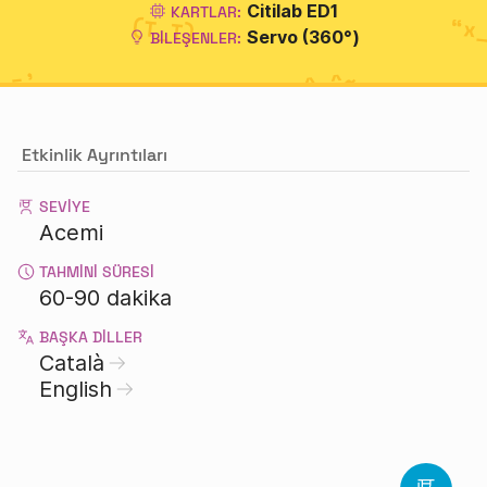
Citilab ED1
KARTLAR:
Servo (360°)
BILEŞENLER:
Etkinlik Ayrıntıları
SEVIYE
Acemi
TAHMINI SÜRESI
60-90 dakika
BAŞKA DILLER
Català
English