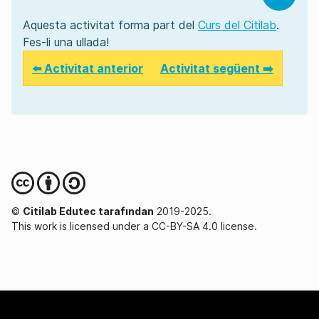
Aquesta activitat forma part del
Curs del Citilab
.
Fes-li una ullada!
⬅️ Activitat anterior
Activitat següent ➡️
©
Citilab Edutec tarafından
2019-2025.
This work is licensed under a CC-BY-SA 4.0 license.