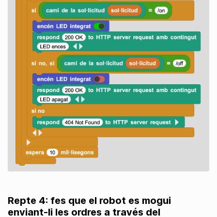
Repte 4: fes que el robot es mogui
enviant-li les ordres a través del