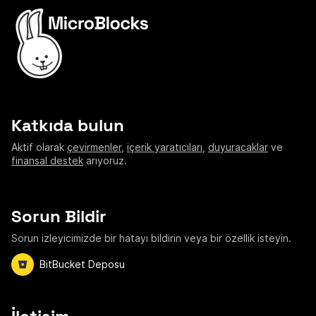
Katkıda bulun
Aktif olarak
çevirmenler
,
içerik yaratıcıları
,
duyuracaklar
ve
finansal destek
arıyoruz.
Sorun Bildir
Sorun izleyicimizde bir hatayı bildirin veya bir özellik isteyin.
BitBucket Deposu