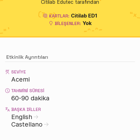
Citilab Edutec tarafından
Citilab ED1
KARTLAR:
Yok
BILEŞENLER:
Etkinlik Ayrıntıları
SEVIYE
Acemi
TAHMINI SÜRESI
60-90 dakika
BAŞKA DILLER
English
Castellano