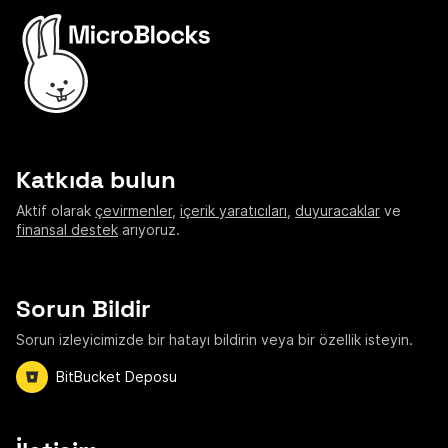
Katkıda bulun
Aktif olarak
çevirmenler
,
içerik yaratıcıları
,
duyuracaklar
ve
finansal destek
arıyoruz.
Sorun Bildir
Sorun izleyicimizde bir hatayı bildirin veya bir özellik isteyin.
BitBucket Deposu