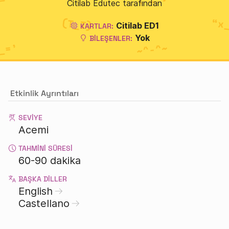
Citilab Edutec tarafından
Citilab ED1
KARTLAR:
Yok
BILEŞENLER:
Etkinlik Ayrıntıları
SEVIYE
Acemi
TAHMINI SÜRESI
60-90 dakika
BAŞKA DILLER
English
Castellano