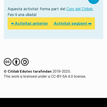
Aquesta activitat forma part del
Curs del Citilab
.
Fes-li una ullada!
⬅️ Activitat anterior
Activitat següent ➡️
©
Citilab Edutec tarafından
2019-2025.
This work is licensed under a CC-BY-SA 4.0 license.