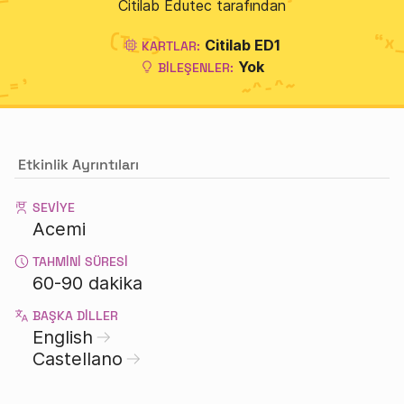
Citilab Edutec tarafından
Citilab ED1
KARTLAR:
Yok
BILEŞENLER:
Etkinlik Ayrıntıları
SEVIYE
Acemi
TAHMINI SÜRESI
60-90 dakika
BAŞKA DILLER
English
Castellano