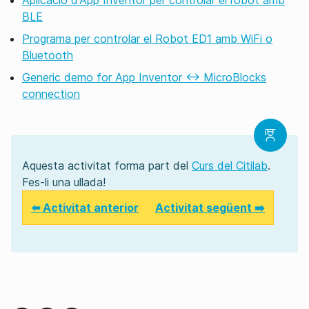
Aplicació d'App Inventor per controlar el robot amb
BLE
Programa per controlar el Robot ED1 amb WiFi o
Bluetooth
Generic demo for App Inventor <-> MicroBlocks
connection
Aquesta activitat forma part del
Curs del Citilab
.
Fes-li una ullada!
⬅️ Activitat anterior
Activitat següent ➡️