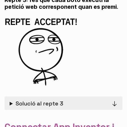
Repte 3: fes que cada botó executi la
petició web corresponent quan es premi.
Solució al repte 3
Connectar App Inventor i