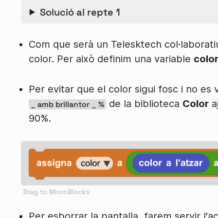
Solució al repte 1
Com que serà un Telesktech col·laboratiu
color. Per això definim una variable
colo
Per evitar que el color sigui fosc i no es 
de la biblioteca
Color
aj
_ amb brillantor _ %
90%.
Per esborrar la pantalla, farem servir l