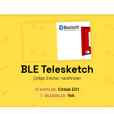
BLE Telesketch
Citilab Edutec tarafından
Citilab ED1
KARTLAR:
Yok
BILEŞENLER: