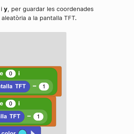
i
y
, per guardar les coordenades
leatòria a la pantalla TFT.