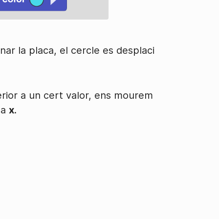
ar la placa, el cercle es desplaci
erior a un cert valor, ens mourem
da
x
.