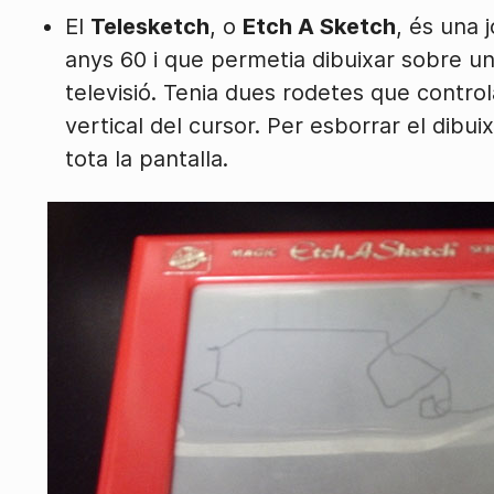
El
Telesketch
, o
Etch A Sketch
, és una 
anys 60 i que permetia dibuixar sobre u
televisió. Tenia dues rodetes que contro
vertical del cursor. Per esborrar el dibui
tota la pantalla.