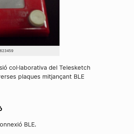
=623459
ió col·laborativa del Telesketch
iverses plaques mitjançant BLE
ó
connexió BLE.