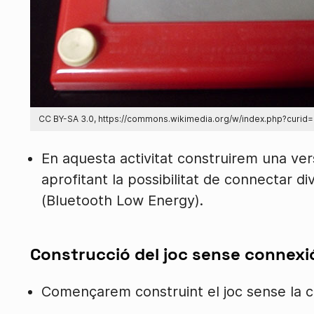
CC BY-SA 3.0, https://commons.wikimedia.org/w/index.php?curid
En aquesta activitat construirem una vers
aprofitant la possibilitat de connectar d
(Bluetooth Low Energy).
Construcció del joc sense connexi
Començarem construint el joc sense la 