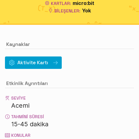
micro:bit
KARTLAR:
Yok
BILEŞENLER:
Kaynaklar
Aktivite Kartı
Etkinlik Ayrıntıları
SEVIYE
Acemi
TAHMINI SÜRESI
15-45 dakika
KONULAR