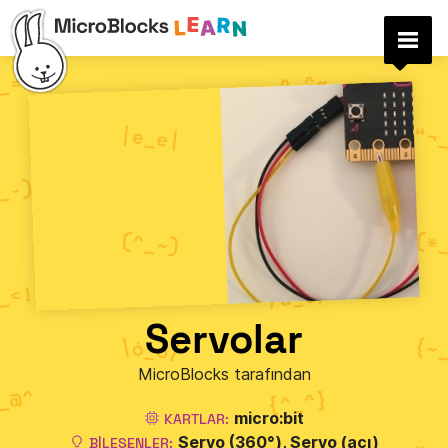
Servolar
MicroBlocks tarafından
micro:bit
KARTLAR:
Servo (360°)
Servo (açı)
BILEŞENLER: