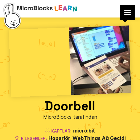
Doorbell
MicroBlocks tarafından
micro:bit
KARTLAR:
Hoparlör
WebThings Ağ Geçidi
BILEŞENLER: