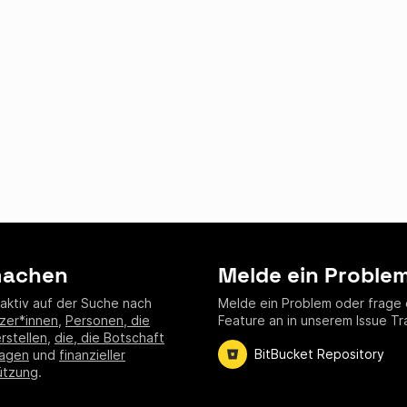
machen
Melde ein Proble
 aktiv auf der Suche nach
Melde ein Problem oder frage 
zer*innen
,
Personen, die
Feature an in unserem Issue Tr
erstellen
,
die, die Botschaft
BitBucket Repository
ragen
und
finanzieller
ützung
.