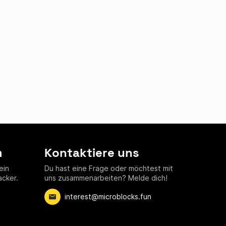
m
Kontaktiere uns
ein
Du hast eine Frage oder möchtest mit
acker.
uns zusammenarbeiten? Melde dich!
interest@microblocks.fun