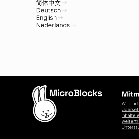
简体中文
Deutsch
English
Nederlands
Mit
Wir sind
Überset
Inhalte 
weitert
Unterst