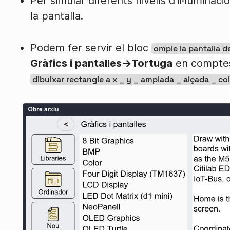
Per simular diferents nivells d'il·luminac
la pantalla.
Podem fer servir el bloc
omple la pantalla d
Gràfics i pantalles→Tortuga
en comptes
dibuixar rectangle a x _ y _ amplada _ alçada _ col