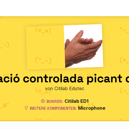
nació controlada picant
von Citilab Edutec
Citilab ED1
BOARDS:
Microphone
WEITERE KOMPONENTEN: